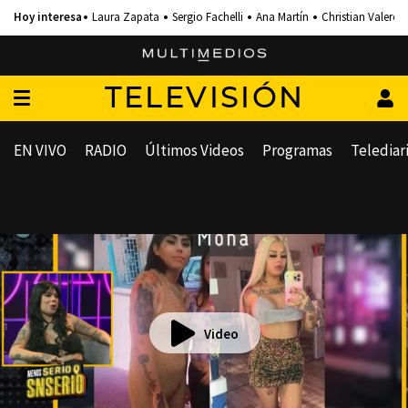
Laura Zapata
Sergio Fachelli
Ana Martín
Christian Valero
TELEVISIÓN
EN VIVO
RADIO
Últimos Videos
Programas
Telediar
Video