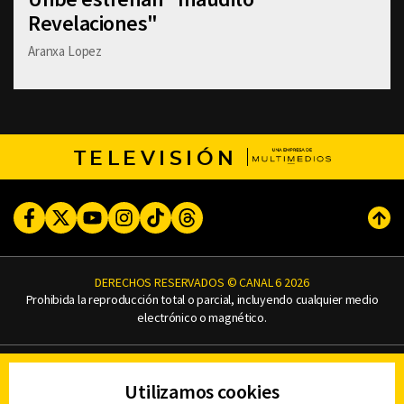
Revelaciones"
Aranxa Lopez
TELEVISIÓN
Facebook
Twitter
Youtube
Instagram
TikTok
Threads
Subi
DERECHOS RESERVADOS © CANAL 6 2026
Prohibida la reproducción total o parcial, incluyendo cualquier medio
electrónico o magnético.
CONTACTO
Utilizamos cookies
AVISO DE PRIVACIDAD