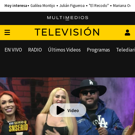
Galilea Montijo
Julián Figueroa
"El Recodo"
Mariana Och
TELEVISIÓN
EN VIVO
RADIO
Últimos Videos
Programas
Telediar
Video