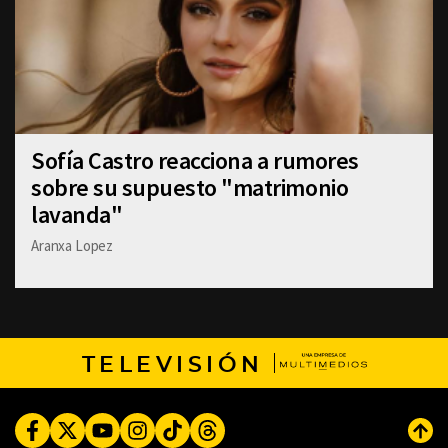
Sofía Castro reacciona a rumores
sobre su supuesto "matrimonio
lavanda"
Aranxa Lopez
TELEVISIÓN
Facebook
Twitter
Youtube
Instagram
TikTok
Threads
Subi