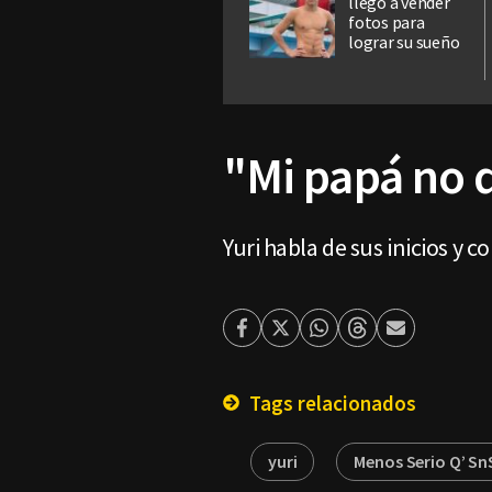
llegó a vender
fotos para
lograr su sueño
"Mi papá no q
Yuri habla de sus inicios y
Facebook
Twitter
Whatsapp
Threads
Enviar
por
Email
Tags relacionados
yuri
Menos Serio Q’ Sn