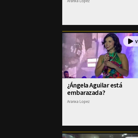
Aranxa Lopez
¿Ángela Aguilar está
embarazada?
Aranxa Lopez