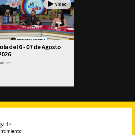
ola del 6 - 07 de Agosto
2026
artinez
reads
Subir
ega de
sentimiento