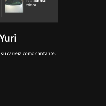
relación más
tóxica
Yuri
n su carrera como cantante.