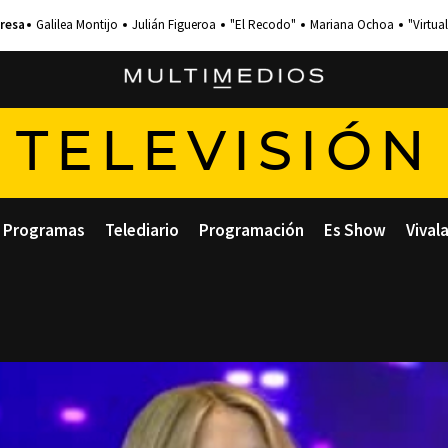
Galilea Montijo
Julián Figueroa
"El Recodo"
Mariana Ochoa
"Virtual
TELEVISIÓN
Programas
Telediario
Programación
Es Show
Vival