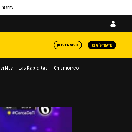
 Insanity"
Iniciar
sesión
TV EN VIVO
REGÍSTRATE
avi Mty
Las Rapiditas
Chismorreo