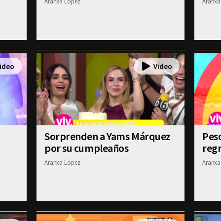
Aranxa Lopez
Aranxa
Sorprenden a Yams Márquez
Pesc
por su cumpleaños
regr
Aranxa Lopez
Aranxa