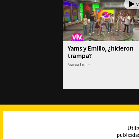
Yams y Emilio, ¿hicieron
trampa?
Aranxa Lopez
TELEVISIÓN
Utili
publicidad
DERECHOS RESERVADOS © CANAL 6 2026