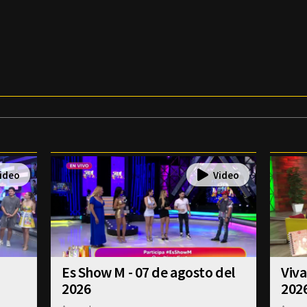
Es Show M - 07 de agosto del
Viva
2026
202