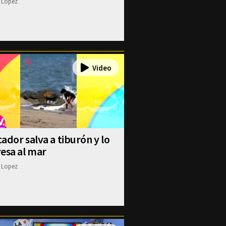
 Lopez
ador salva a tiburón y lo
esa al mar
 Lopez