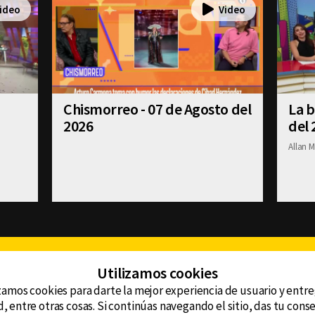
Chismorreo - 07 de Agosto del
La b
2026
del 
Allan M
Facebook
Twitter
Youtube
Instagram
TikTok
Th
Utilizamos cookies
zamos cookies para darte la mejor experiencia de usuario y entr
, entre otras cosas. Si continúas navegando el sitio, das tu con
CONTACTO