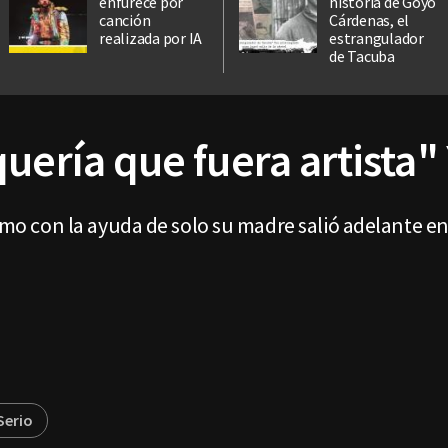
enfurece por
historia de Goyo
canción
Cárdenas, el
realizada por IA
estrangulador
de Tacuba
uería que fuera artista" 
 como con la ayuda de solo su madre salió adelante e
Serio