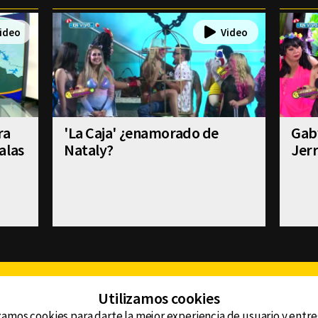
ra
'La Caja' ¿enamorado de
Gab
alas
Nataly?
Jer
Facebook
Twitter
Youtube
Instagram
TikTok
Th
Utilizamos cookies
zamos cookies para darte la mejor experiencia de usuario y entr