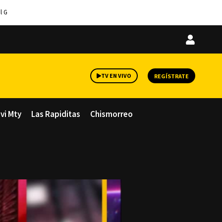
l G
Iniciar
sesión
TV EN VIVO
REGÍSTRATE
avi Mty
Las Rapiditas
Chismorreo