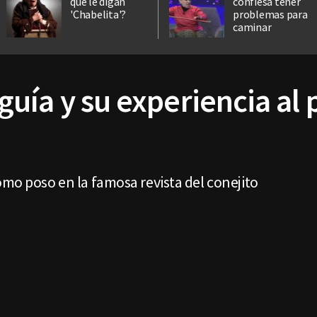
que le digan
confiesa tener
'Chabelita'?
problemas para
caminar
uía y su experiencia al 
omo poso en la famosa revista del conejito