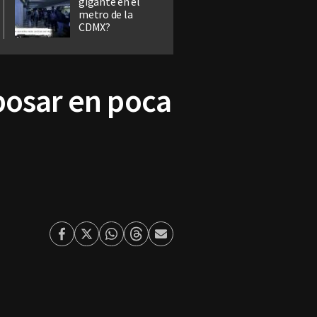
gigante en el
metro de la
CDMX?
posar en poca
Facebook
Twitter
Whatsapp
Threads
Enviar
por
Email