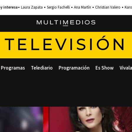
Laura Zapata
Sergio Fachelli
Ana Martín
Christian Valero
Karo
TELEVISIÓN
Programas
Telediario
Programación
Es Show
Vival