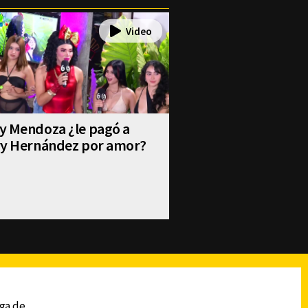
y Mendoza ¿le pagó a
ry Hernández por amor?
reads
Subir
ega de