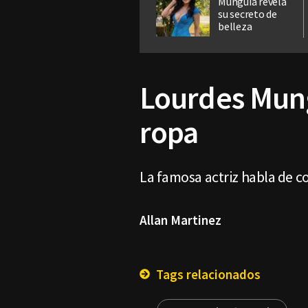
Munguía revela
su secreto de
belleza
Lourdes Mung
ropa
La famosa actriz habla de c
Allan Martinez
Tags relacionados