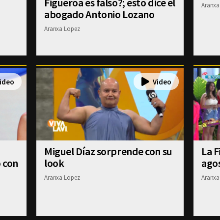
Figueroa es falso?; esto dice el
Aranxa
abogado Antonio Lozano
Aranxa Lopez
Miguel Díaz sorprende con su
La F
ó con
look
agos
Aranxa Lopez
Aranxa