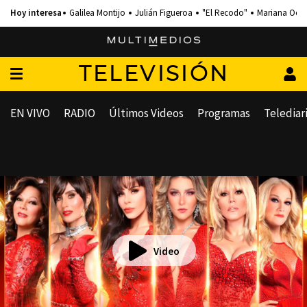
Galilea Montijo
Julián Figueroa
"El Recodo"
Mariana Och
TELEVISIÓN
EN VIVO
RADIO
Últimos Videos
Programas
Telediar
Video