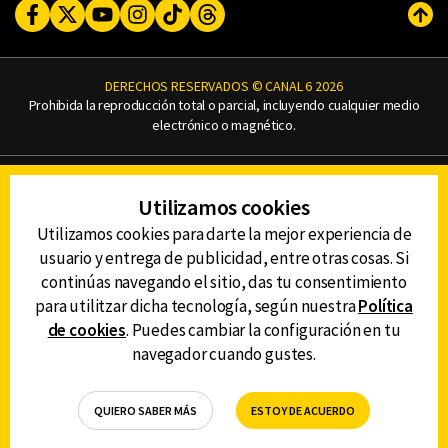
Facebook
Twitter
Youtube
Instagram
TikTok
Threads
Subi
DERECHOS RESERVADOS © CANAL 6 2026
Prohibida la reproducción total o parcial, incluyendo cualquier medio
electrónico o magnético.
CONTACTO
Utilizamos cookies
AVISO DE PRIVACIDAD
AVISO LEGAL
Utilizamos cookies para darte la mejor experiencia de
DEFENSORÍA DE LAS AUDIENCIAS
usuario y entrega de publicidad, entre otras cosas. Si
continúas navegando el sitio, das tu consentimiento
para utilitzar dicha tecnología, según nuestra
Política
de cookies
. Puedes cambiar la configuración en tu
DESCARGA LA APP DE CANAL 6
navegador cuando gustes.
QUIERO SABER MÁS
ESTOY DE ACUERDO