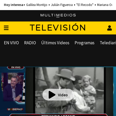
Galilea Montijo
Julián Figueroa
"El Recodo"
Mariana Och
TELEVISIÓN
EN VIVO
RADIO
Últimos Videos
Programas
Telediar
Video