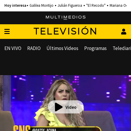
Galilea Montijo
Julián Figueroa
"El Recodo"
Mariana Och
TELEVISIÓN
EN VIVO
RADIO
Últimos Videos
Programas
Telediar
Video