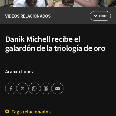
VIDEOS RELACIONADOS
ABRIR
Danik Michell recibe el
galardón de la triología de oro
Aranxa Lopez
Facebook
Twitter
Whatsapp
Threads
Enviar
por
Email
Tags relacionados