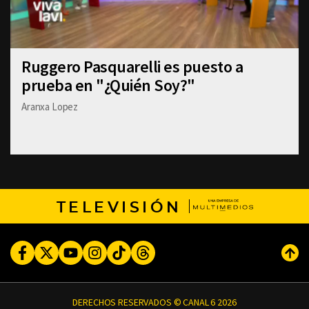
Ruggero Pasquarelli es puesto a
prueba en "¿Quién Soy?"
Aranxa Lopez
TELEVISIÓN
Facebook
Twitter
Youtube
Instagram
TikTok
Threads
Subi
DERECHOS RESERVADOS © CANAL 6 2026