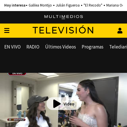
Galilea Montijo
Julián Figueroa
"El Recodo"
Mariana Och
TELEVISIÓN
EN VIVO
RADIO
Últimos Videos
Programas
Telediar
Video