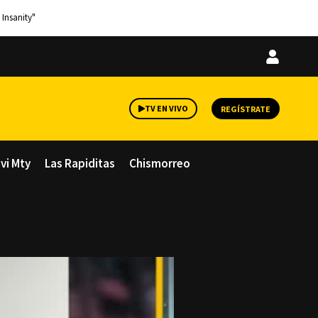
 Insanity"
Iniciar
sesión
TV EN VIVO
REGÍSTRATE
avi Mty
Las Rapiditas
Chismorreo