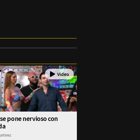
 se pone nervioso con
da
artinez