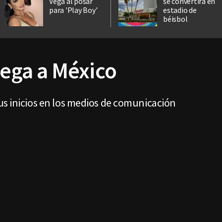
Vega al posar
se convertirá en
para 'Play Boy'
estadio de
béisbol
 Vega a México
us inicios en los medios de comunicación