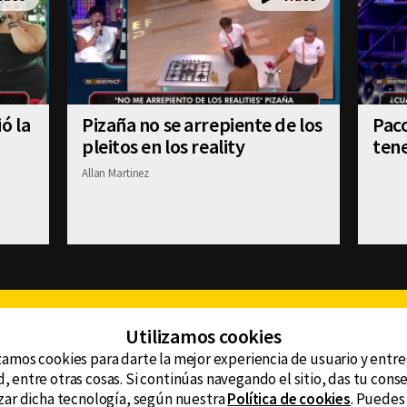
ó la
Pizaña no se arrepiente de los
Paco
pleitos en los reality
tene
Allan Martinez
Facebook
Twitter
Youtube
Instagram
TikTok
Th
Utilizamos cookies
zamos cookies para darte la mejor experiencia de usuario y entr
, entre otras cosas. Si continúas navegando el sitio, das tu con
CONTACTO
tzar dicha tecnología, según nuestra
Política de cookies
. Puedes
AVISO DE PRIVACIDAD
ncluyendo