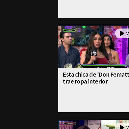
Esta chica de 'Don Fematt
trae ropa interior