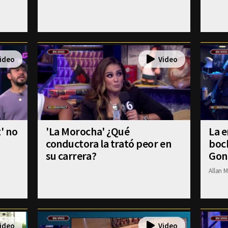
' no
'La Morocha' ¿Qué
La e
conductora la trató peor en
boch
su carrera?
Gon
Allan M