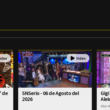
' de
SNSerio - 06 de Agosto del
Gigi
2026
Alei
Allan M