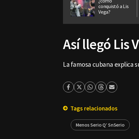
¿cómo
conquistó a Lis
Vega?
Así llegó Lis
La famosa cubana explica s
Facebook
Twitter
Whatsapp
Threads
Enviar
por
Email
Tags relacionados
Menos Serio Q’ SnSerio