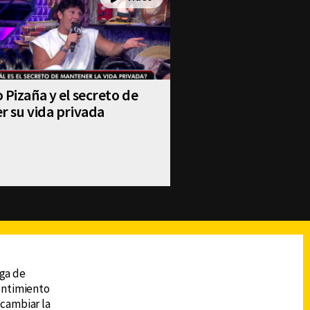
 Pizaña y el secreto de
r su vida privada
reads
Subir
ega de
sentimiento
 cambiar la