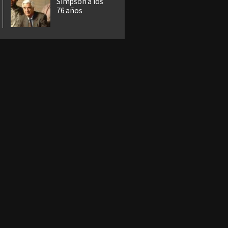
Simpson a los
76 años