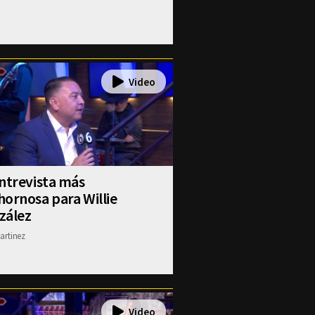
ntrevista más
ornosa para Willie
zález
artinez