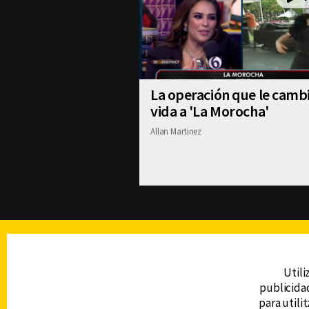
La operación que le cambi
vida a 'La Morocha'
Allan Martinez
TELEVISIÓN
Utili
publicidad
DERECHOS RESERVADOS © CANAL 6 2026
para utili
Prohibida la reproducción total o parcial, i