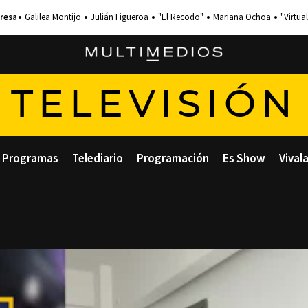
Galilea Montijo
Julián Figueroa
"El Recodo"
Mariana Ochoa
"Virtual
TELEVISIÓN
Programas
Telediario
Programación
Es Show
Vival