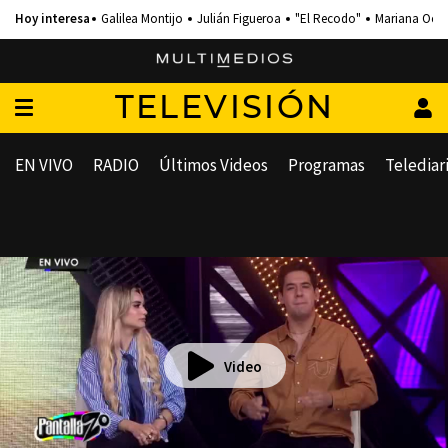
Galilea Montijo
Julián Figueroa
"El Recodo"
Mariana Och
TELEVISIÓN
EN VIVO
RADIO
Últimos Videos
Programas
Telediar
Video