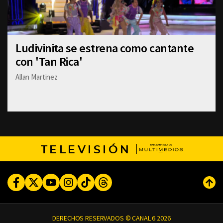
Ludivinita se estrena como cantante
con 'Tan Rica'
Allan Martinez
TELEVISIÓN
Facebook
Twitter
Youtube
Instagram
TikTok
Threads
Subi
DERECHOS RESERVADOS © CANAL 6 2026