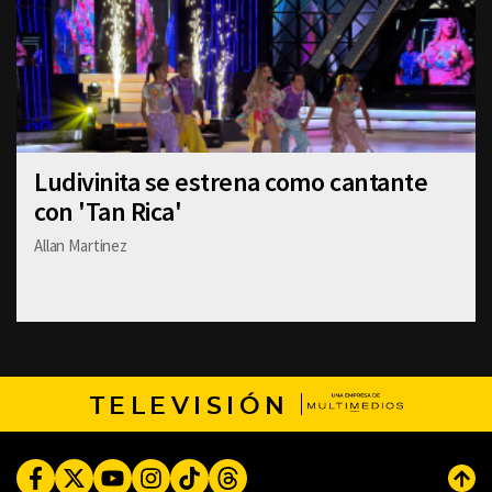
Ludivinita se estrena como cantante
con 'Tan Rica'
Allan Martinez
TELEVISIÓN
Facebook
Twitter
Youtube
Instagram
TikTok
Threads
Subi