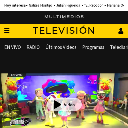
Galilea Montijo
Julián Figueroa
"El Recodo"
Mariana Och
TELEVISIÓN
EN VIVO
RADIO
Últimos Videos
Programas
Telediar
Video