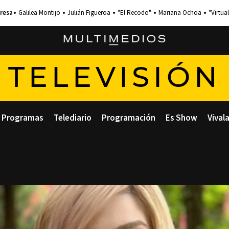
Galilea Montijo
Julián Figueroa
"El Recodo"
Mariana Ochoa
"Virtual
TELEVISIÓN
Programas
Telediario
Programación
Es Show
Vival