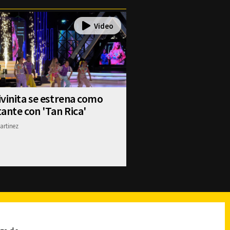
vinita se estrena como
ante con 'Tan Rica'
artinez
reads
Subir