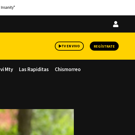
 Insanity"
Iniciar
sesión
TV EN VIVO
REGÍSTRATE
avi Mty
Las Rapiditas
Chismorreo