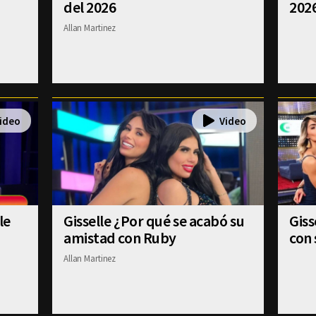
del 2026
202
Allan Martinez
le
Gisselle ¿Por qué se acabó su
Gis
amistad con Ruby
con 
Allan Martinez