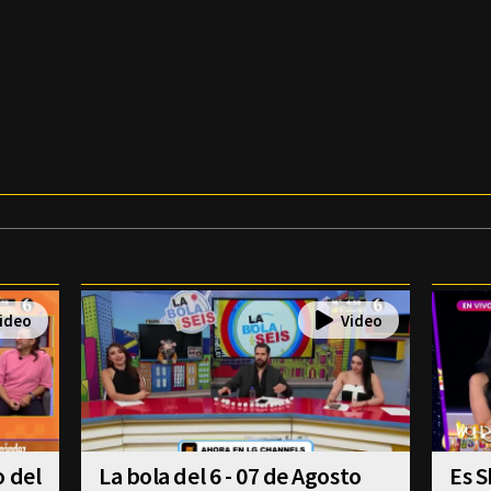
o del
La bola del 6 - 07 de Agosto
Es S