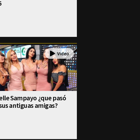
6
selle Sampayo ¿que pasó
sus antiguas amigas?