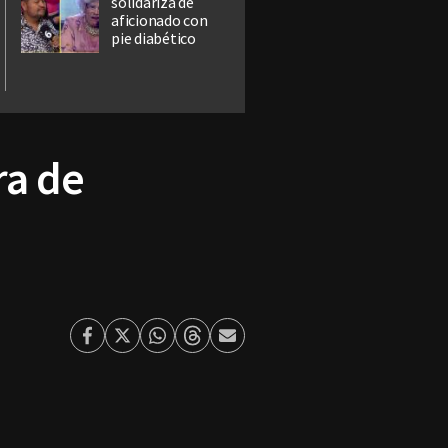
solidariza de
aficionado con
pie diabético
ra de
Facebook
Twitter
Whatsapp
Threads
Enviar
por
Email