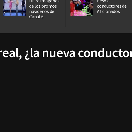
filtra imágenes
beso a
de los promos
conductores de
navideños de
Aficionados
Canal 6
real, ¿la nueva conducto