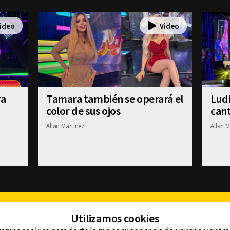
ra
Tamara también se operará el
Ludi
color de sus ojos
cant
Allan Martinez
Allan M
Facebook
Twitter
Youtube
Instagram
TikTok
Th
Utilizamos cookies