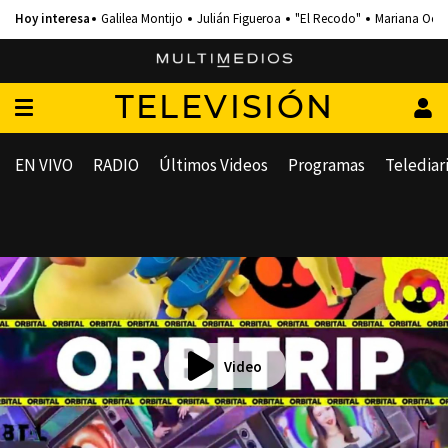
Galilea Montijo
Julián Figueroa
"El Recodo"
Mariana Och
TELEVISIÓN
EN VIVO
RADIO
Últimos Videos
Programas
Telediar
Video