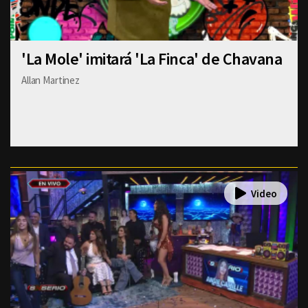
'La Mole' imitará 'La Finca' de Chavana
Allan Martinez