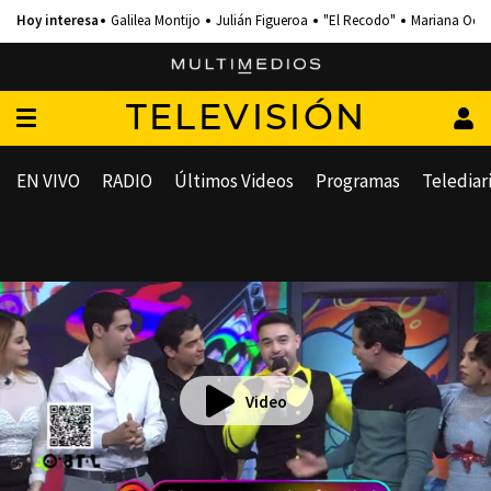
Galilea Montijo
Julián Figueroa
"El Recodo"
Mariana Och
TELEVISIÓN
EN VIVO
RADIO
Últimos Videos
Programas
Telediar
Video