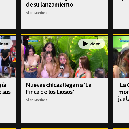
de su lanzamiento
Allan Martinez
gía
Nuevas chicas llegan a 'La
'La 
e sus
Finca de los Liosos'
mom
jaul
Allan Martinez