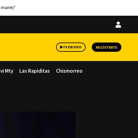
 Insanity"
Iniciar
sesión
TV EN VIVO
REGÍSTRATE
avi Mty
Las Rapiditas
Chismorreo