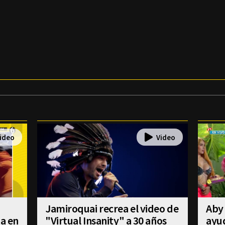
Jamiroquai recrea el video de
Aby 
úa en
"Virtual Insanity" a 30 años
ayud