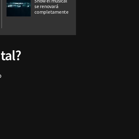
Show el musical
se renovará
completamente
tal?
o