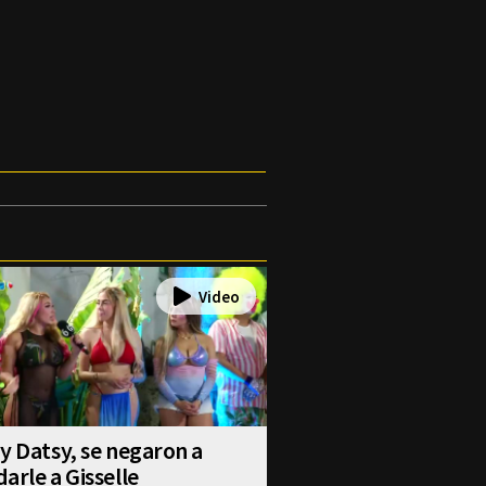
y Datsy, se negaron a
arle a Gisselle