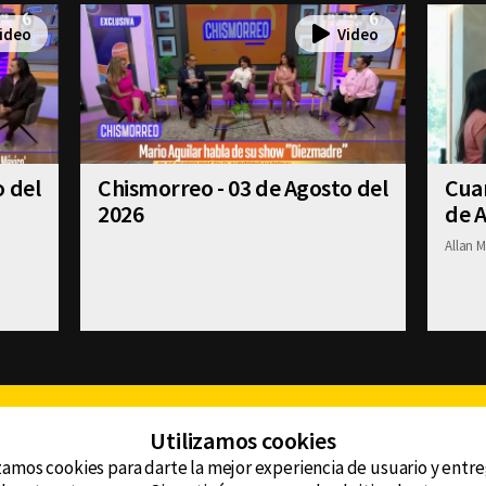
o del
Chismorreo - 03 de Agosto del
Cuan
2026
de A
Allan M
Facebook
Twitter
Youtube
Instagram
TikTok
Th
Utilizamos cookies
zamos cookies para darte la mejor experiencia de usuario y entr