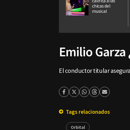
califica a las
chicas del
musical
Emilio Garza 
El conductor titular asegur
Facebook
Twitter
Whatsapp
Threads
Enviar
por
Email
Tags relacionados
Orbital