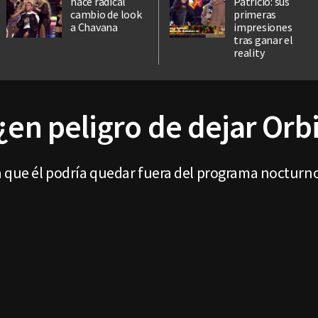
hace radical
Patricio: sus
cambio de look
primeras
a Chavana
impresiones
tras ganar el
reality
¿en peligro de dejar Orbi
a que él podría quedar fuera del programa nocturn