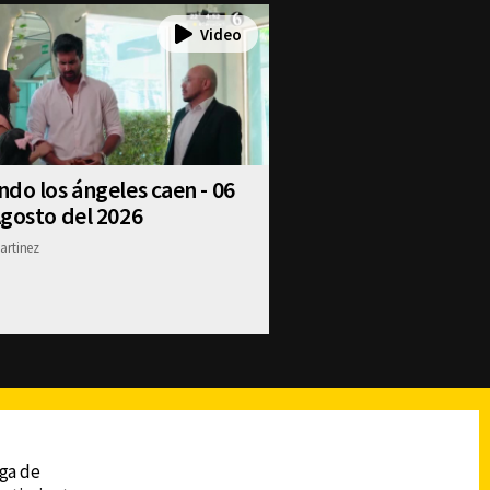
do los ángeles caen - 06
gosto del 2026
artinez
reads
Subir
ega de