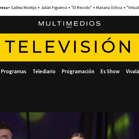
Galilea Montijo
Julián Figueroa
"El Recodo"
Mariana Ochoa
"Virtual
TELEVISIÓN
Programas
Telediario
Programación
Es Show
Vival