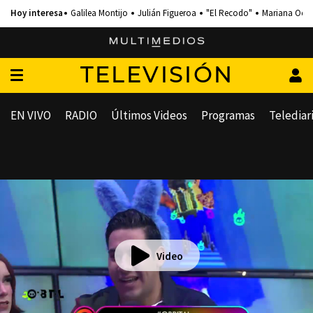
Galilea Montijo
Julián Figueroa
"El Recodo"
Mariana Och
TELEVISIÓN
EN VIVO
RADIO
Últimos Videos
Programas
Telediar
Video