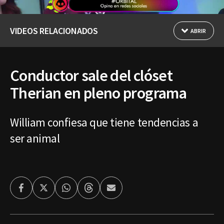
VIDEOS RELACIONADOS
ABRIR
Conductor sale del clóset
Therian en pleno programa
William confiesa que tiene tendencias a
ser animal
Facebook
Twitter
Whatsapp
Threads
Enviar
por
Email