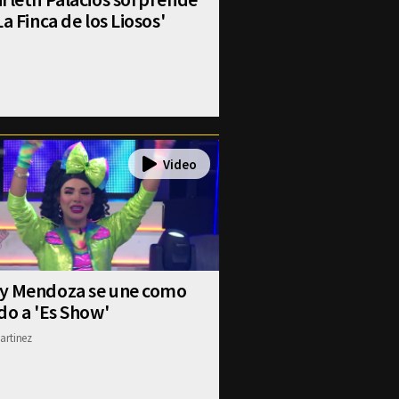
La Finca de los Liosos'
y Mendoza se une como
do a 'Es Show'
artinez