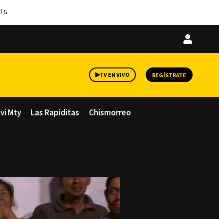
l G
Iniciar
sesión
TV EN VIVO
REGÍSTRATE
avi Mty
Las Rapiditas
Chismorreo