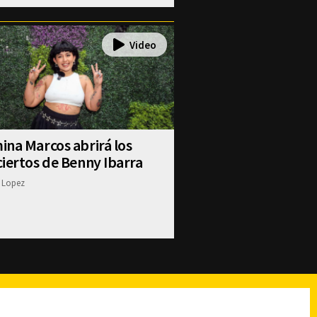
na Marcos abrirá los
iertos de Benny Ibarra
 Lopez
reads
Subir