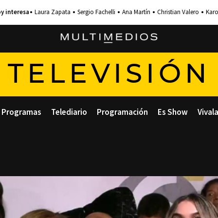
Laura Zapata
Sergio Fachelli
Ana Martín
Christian Valero
Karo
TELEVISIÓN
Programas
Telediario
Programación
Es Show
Vival