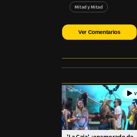
Mitad y Mitad
Ver Comentarios
'La Caja' ¿enamorado de