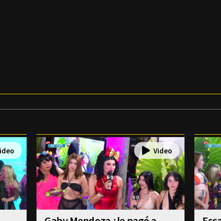
Gaby Mendoza ¿le pagó a
Esca