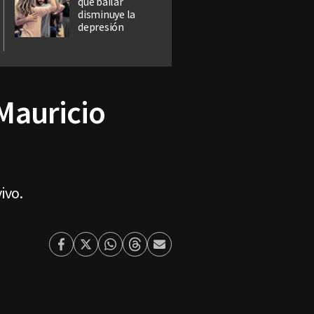
que bailar
disminuye la
depresión
Mauricio
ivo.
Facebook
Twitter
Whatsapp
Threads
Enviar
por
Email