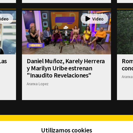
Las
Daniel Muñoz, Karely Herrera
Romi
y Marilyn Uribe estrenan
conc
"Inaudito Revelaciones"
Aranxa
Aranxa Lopez
Facebook
Twitter
Youtube
Instagram
TikTok
Th
Utilizamos cookies