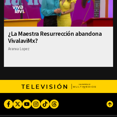
¿La Maestra Resurrección abandona
VivalaviMx?
Aranxa Lopez
TELEVISIÓN
Facebook
Twitter
Youtube
Instagram
TikTok
Threads
Subi