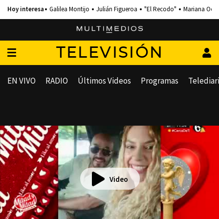
Galilea Montijo
Julián Figueroa
"El Recodo"
Mariana Och
TELEVISIÓN
EN VIVO
RADIO
Últimos Videos
Programas
Telediar
Video