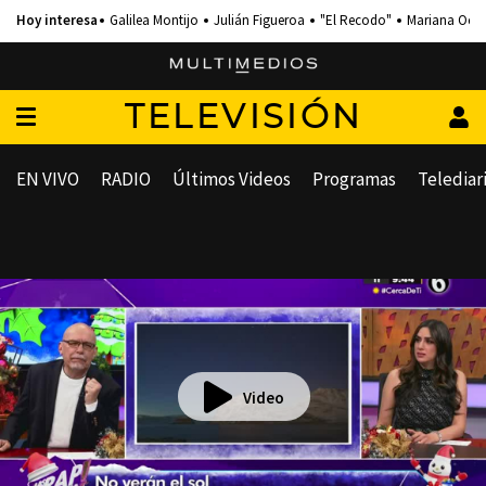
Galilea Montijo
Julián Figueroa
"El Recodo"
Mariana Och
TELEVISIÓN
EN VIVO
RADIO
Últimos Videos
Programas
Telediar
Video