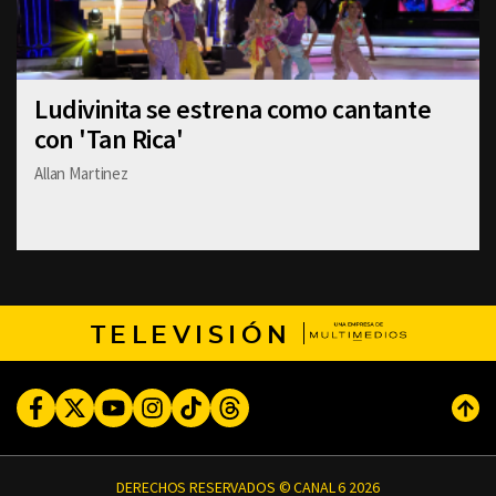
Ludivinita se estrena como cantante
con 'Tan Rica'
Allan Martinez
TELEVISIÓN
Facebook
Twitter
Youtube
Instagram
TikTok
Threads
Subi
DERECHOS RESERVADOS © CANAL 6 2026