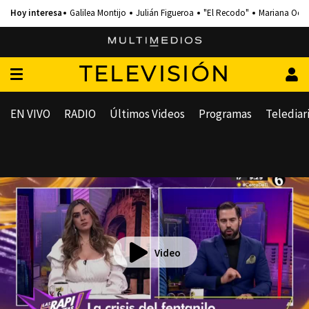
Galilea Montijo
Julián Figueroa
"El Recodo"
Mariana Och
TELEVISIÓN
EN VIVO
RADIO
Últimos Videos
Programas
Telediar
Video