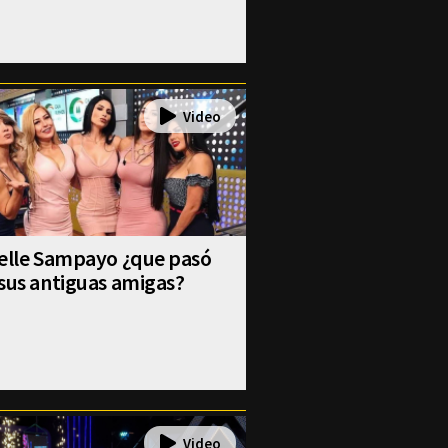
selle Sampayo ¿que pasó
sus antiguas amigas?