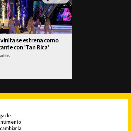
vinita se estrena como
ante con 'Tan Rica'
artinez
reads
Subir
ega de
sentimiento
 cambiar la