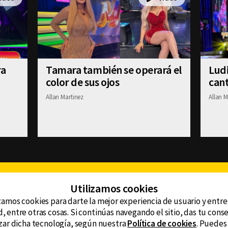
ra
Tamara también se operará el
Ludi
color de sus ojos
cant
Allan Martinez
Allan M
Facebook
Twitter
Youtube
Instagram
TikTok
Th
Utilizamos cookies
zamos cookies para darte la mejor experiencia de usuario y entr
, entre otras cosas. Si continúas navegando el sitio, das tu con
CONTACTO
tzar dicha tecnología, según nuestra
Política de cookies
. Puedes
AVISO DE PRIVACIDAD
ncluyendo