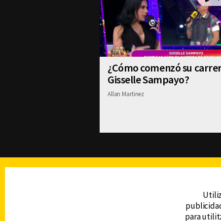
¿Cómo comenzó su carre
Gisselle Sampayo?
Allan Martinez
TELEVISIÓN
Utili
publicidad
DERECHOS RESERVADOS © CANAL 6 2026
para utili
Prohibida la reproducción total o parcial, i