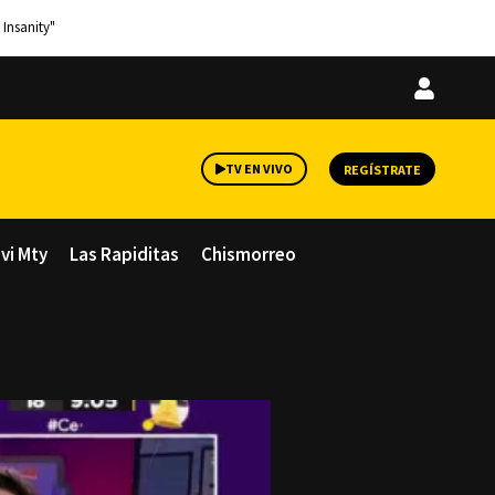
 Insanity"
Iniciar
sesión
TV EN VIVO
REGÍSTRATE
avi Mty
Las Rapiditas
Chismorreo