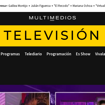
Galilea Montijo
Julián Figueroa
"El Recodo"
Mariana Ochoa
"Virtual
TELEVISIÓN
Programas
Telediario
Programación
Es Show
Vival