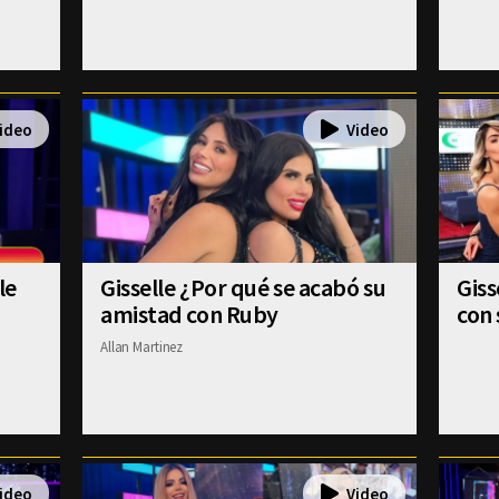
le
Gisselle ¿Por qué se acabó su
Gis
amistad con Ruby
con 
Allan Martinez