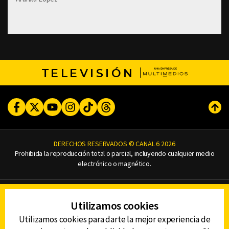
TELEVISIÓN
Facebook
Twitter
Youtube
Instagram
TikTok
Threads
Subi
DERECHOS RESERVADOS © CANAL 6 2026
Prohibida la reproducción total o parcial, incluyendo cualquier medio
electrónico o magnético.
CONTACTO
Utilizamos cookies
AVISO DE PRIVACIDAD
AVISO LEGAL
Utilizamos cookies para darte la mejor experiencia de
DEFENSORÍA DE LAS AUDIENCIAS