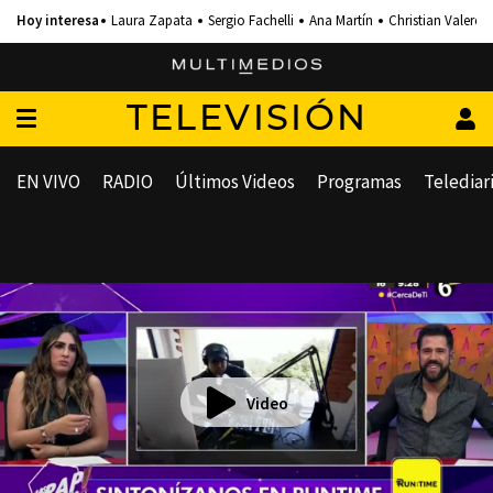
Laura Zapata
Sergio Fachelli
Ana Martín
Christian Valero
TELEVISIÓN
EN VIVO
RADIO
Últimos Videos
Programas
Telediar
Video