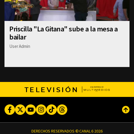
Priscilla "La Gitana" sube a la mesa a
bailar
User Admin
TELEVISIÓN
Facebook
Twitter
Youtube
Instagram
TikTok
Threads
Subi
DERECHOS RESERVADOS © CANAL 6 2026