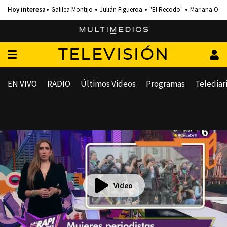
Galilea Montijo
Julián Figueroa
"El Recodo"
Mariana Och
TELEVISIÓN
EN VIVO
RADIO
Últimos Videos
Programas
Telediar
Video