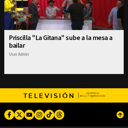
Priscilla "La Gitana" sube a la mesa a
bailar
User Admin
TELEVISIÓN
Facebook
Twitter
Youtube
Instagram
TikTok
Threads
Subi