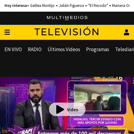
Galilea Montijo
Julián Figueroa
"El Recodo"
Mariana Och
TELEVISIÓN
EN VIVO
RADIO
Últimos Videos
Programas
Telediar
Video