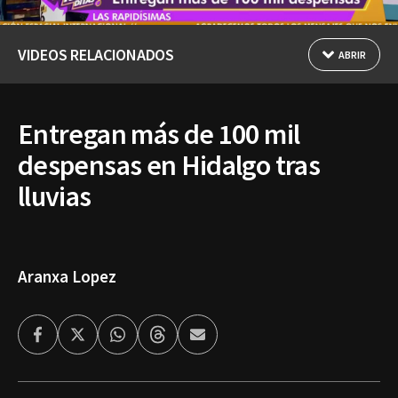
VIDEOS RELACIONADOS
ABRIR
Entregan más de 100 mil
despensas en Hidalgo tras
lluvias
Aranxa Lopez
Facebook
Twitter
Whatsapp
Threads
Enviar
por
Email