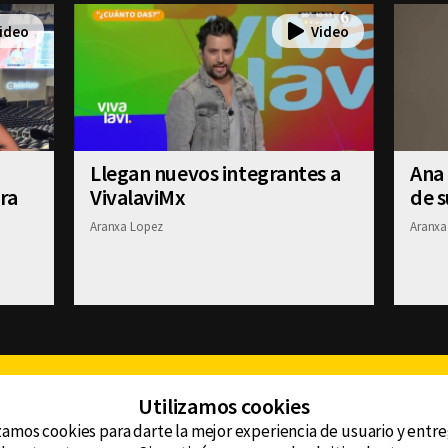
Llegan nuevos integrantes a
Ana
ra
VivalaviMx
de 
Aranxa Lopez
Aranxa
Facebook
Twitter
Youtube
Instagram
TikTok
Th
Utilizamos cookies
zamos cookies para darte la mejor experiencia de usuario y entr