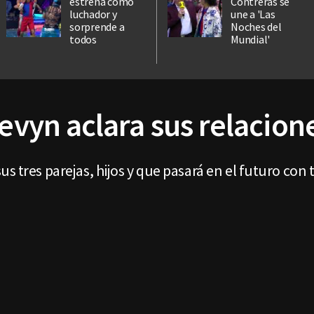
estrena como
Contreras se
luchador y
une a 'Las
sorprende a
Noches del
todos
Mundial'
Kevyn aclara sus relacio
s tres parejas, hijos y que pasará en el futuro con 