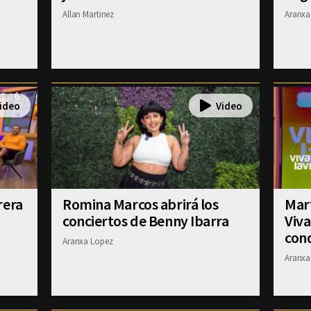
Allan Martinez
Aranxa
rera
Romina Marcos abrirá los
Mart
conciertos de Benny Ibarra
Viva
con
Aranxa Lopez
Aranxa