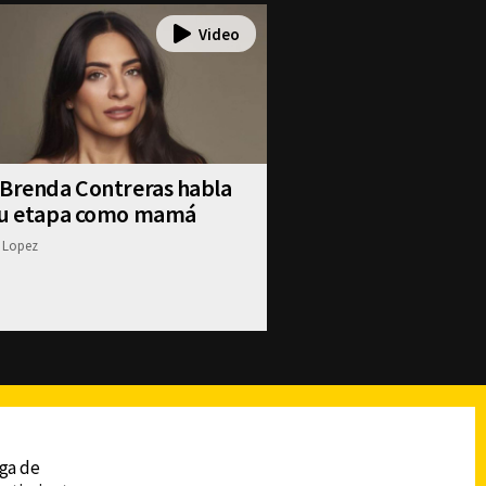
 Brenda Contreras habla
su etapa como mamá
 Lopez
reads
Subir
ega de