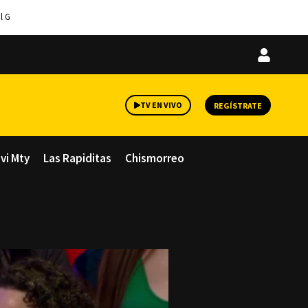
l G
Iniciar
sesión
TV EN VIVO
REGÍSTRATE
avi Mty
Las Rapiditas
Chismorreo