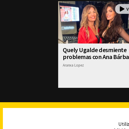
Quely Ugalde desmiente
problemas con Ana Bárba
Aranxa Lopez
TELEVISIÓN
Utili