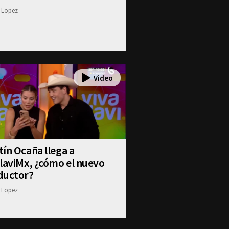
 Lopez
ín Ocaña llega a
laviMx, ¿cómo el nuevo
ductor?
 Lopez