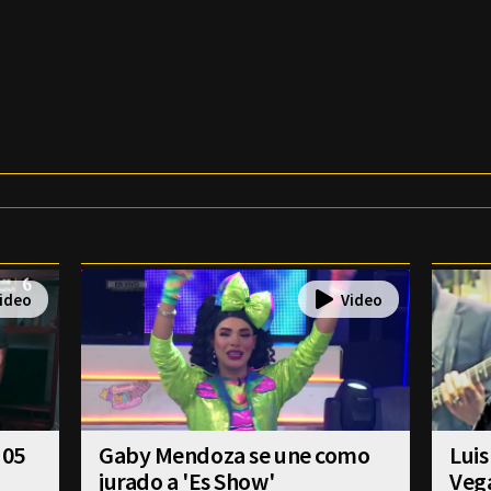
 05
Gaby Mendoza se une como
Luis
jurado a 'Es Show'
Veg