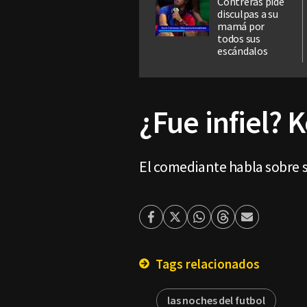
Contreras pide
disculpas a su
mamá por
todos sus
escándalos
¿Fue infiel? 
El comediante habla sobre su
Facebook
Twitter
Whatsapp
Threads
Enviar
por
Email
Tags relacionados
las noches del futbol