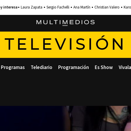
Laura Zapata
Sergio Fachelli
Ana Martín
Christian Valero
Karo
TELEVISIÓN
Programas
Telediario
Programación
Es Show
Vival