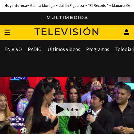
Galilea Montijo
Julián Figueroa
"El Recodo"
Mariana Och
TELEVISIÓN
EN VIVO
RADIO
Últimos Videos
Programas
Telediar
Video