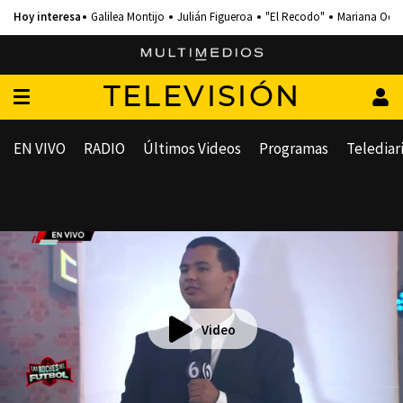
Galilea Montijo
Julián Figueroa
"El Recodo"
Mariana Och
TELEVISIÓN
EN VIVO
RADIO
Últimos Videos
Programas
Telediar
Video