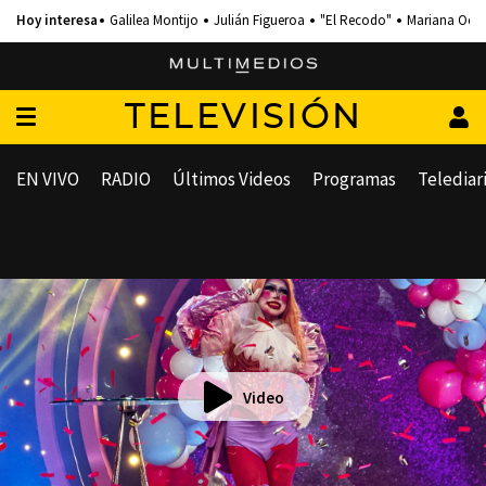
Galilea Montijo
Julián Figueroa
"El Recodo"
Mariana Och
TELEVISIÓN
EN VIVO
RADIO
Últimos Videos
Programas
Telediar
Video