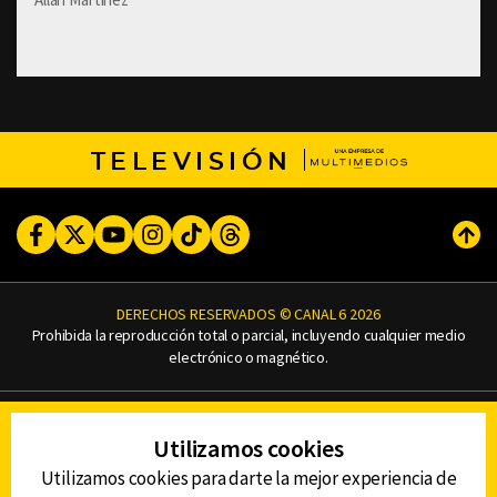
TELEVISIÓN
Facebook
Twitter
Youtube
Instagram
TikTok
Threads
Subi
DERECHOS RESERVADOS © CANAL 6 2026
Prohibida la reproducción total o parcial, incluyendo cualquier medio
electrónico o magnético.
CONTACTO
Utilizamos cookies
AVISO DE PRIVACIDAD
AVISO LEGAL
Utilizamos cookies para darte la mejor experiencia de
DEFENSORÍA DE LAS AUDIENCIAS