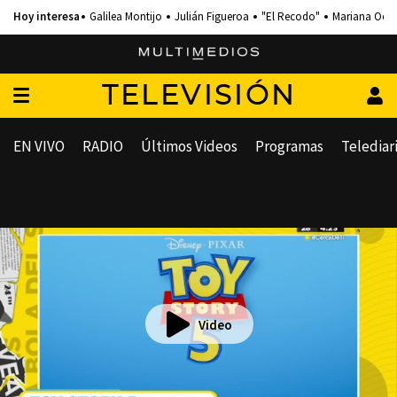
Galilea Montijo
Julián Figueroa
"El Recodo"
Mariana Och
TELEVISIÓN
EN VIVO
RADIO
Últimos Videos
Programas
Telediar
Video