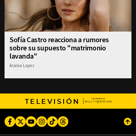
Sofía Castro reacciona a rumores
sobre su supuesto "matrimonio
lavanda"
Aranxa Lopez
TELEVISIÓN
Facebook
Twitter
Youtube
Instagram
TikTok
Threads
Subi