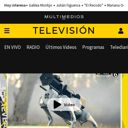
Galilea Montijo
Julián Figueroa
"El Recodo"
Mariana Och
TELEVISIÓN
EN VIVO
RADIO
Últimos Videos
Programas
Telediar
Video