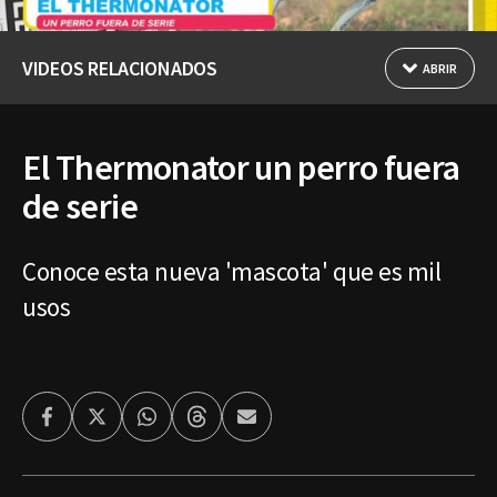
VIDEOS RELACIONADOS
ABRIR
El Thermonator un perro fuera
de serie
Conoce esta nueva 'mascota' que es mil
usos
Facebook
Twitter
Whatsapp
Threads
Enviar
por
Email