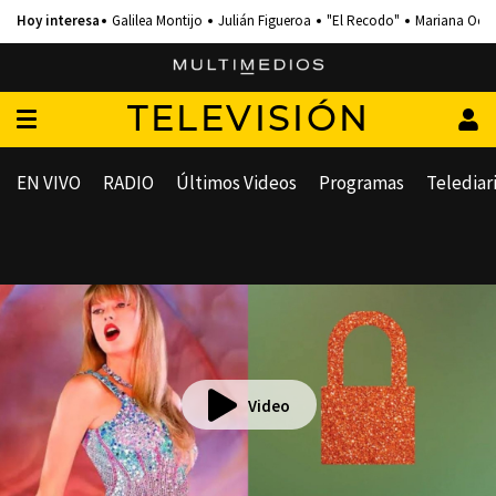
Galilea Montijo
Julián Figueroa
"El Recodo"
Mariana Och
TELEVISIÓN
EN VIVO
RADIO
Últimos Videos
Programas
Telediar
Video