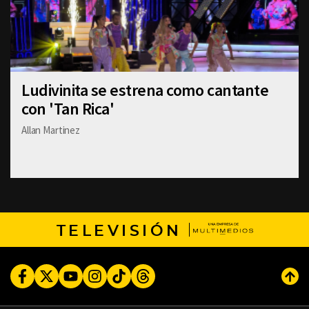
Ludivinita se estrena como cantante
con 'Tan Rica'
Allan Martinez
TELEVISIÓN
Facebook
Twitter
Youtube
Instagram
TikTok
Threads
Subi