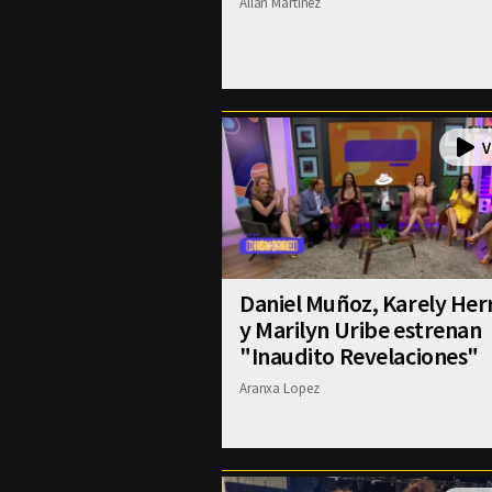
Allan Martinez
Daniel Muñoz, Karely Her
y Marilyn Uribe estrenan
"Inaudito Revelaciones"
Aranxa Lopez