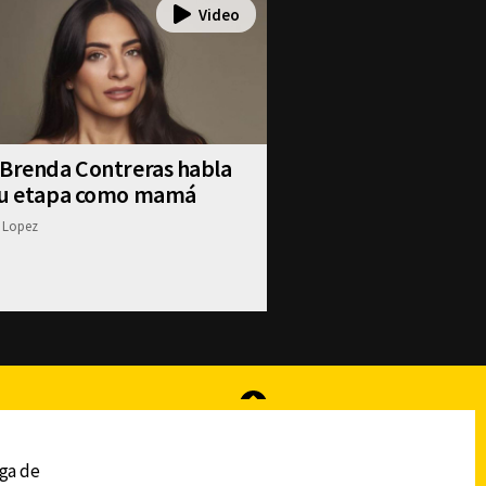
 Brenda Contreras habla
su etapa como mamá
 Lopez
reads
Subir
ega de