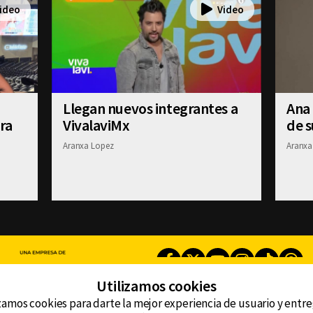
Llegan nuevos integrantes a
Ana
ra
VivalaviMx
de 
Aranxa Lopez
Aranxa
Facebook
Twitter
Youtube
Instagram
TikTok
Th
Utilizamos cookies
zamos cookies para darte la mejor experiencia de usuario y entr
CONTACTO