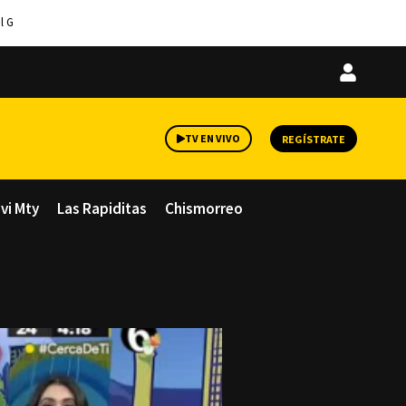
l G
Iniciar
sesión
TV EN VIVO
REGÍSTRATE
avi Mty
Las Rapiditas
Chismorreo