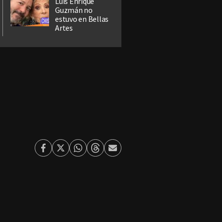
Luis Enrique
Guzmán no
estuvo en Bellas
Artes
Facebook
Twitter
Whatsapp
Threads
Enviar
por
Email