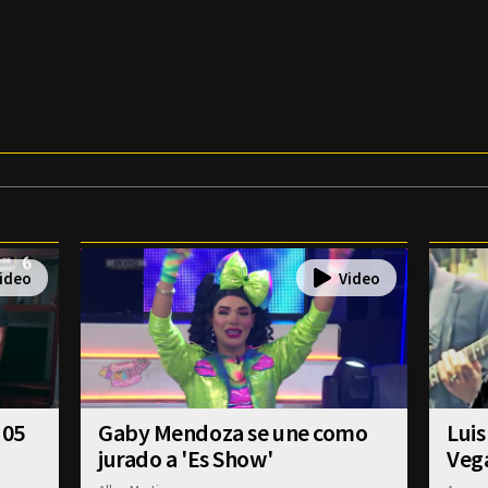
 05
Gaby Mendoza se une como
Luis
jurado a 'Es Show'
Veg