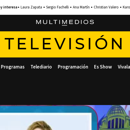
Laura Zapata
Sergio Fachelli
Ana Martín
Christian Valero
Karo
TELEVISIÓN
Programas
Telediario
Programación
Es Show
Vival