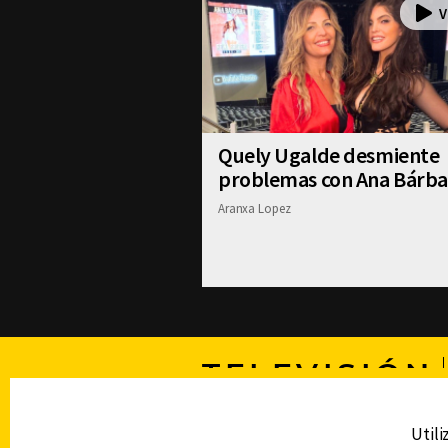
Quely Ugalde desmiente
problemas con Ana Bárba
Aranxa Lopez
TELEVISIÓN
Utili
DERECHOS RESERVADOS © CANAL 6 2026