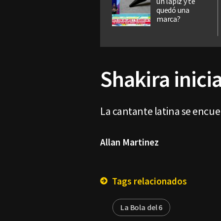
un lápiz y te
quedó una
marca?
Shakira inici
La cantante latina se encuen
Allan Martinez
Tags relacionados
La Bola del 6