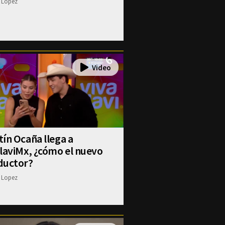
 Lopez
ín Ocaña llega a
laviMx, ¿cómo el nuevo
ductor?
 Lopez