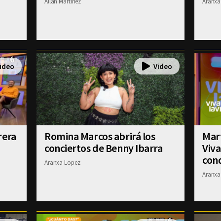
Allan Martinez
Aranxa
rera
Romina Marcos abrirá los
Mart
conciertos de Benny Ibarra
Viva
con
Aranxa Lopez
Aranxa