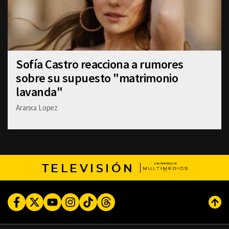
Sofía Castro reacciona a rumores
sobre su supuesto "matrimonio
lavanda"
Aranxa Lopez
TELEVISIÓN
Facebook
Twitter
Youtube
Instagram
TikTok
Threads
Subi