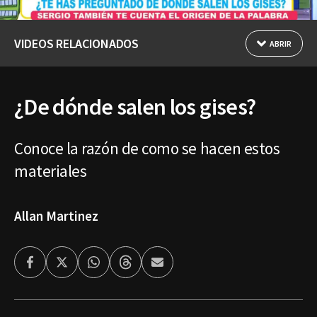
VIDEOS RELACIONADOS
ABRIR
¿De dónde salen los gises?
Conoce la razón de como se hacen estos
materiales
Allan Martinez
Facebook
Twitter
Whatsapp
Threads
Enviar
por
Email