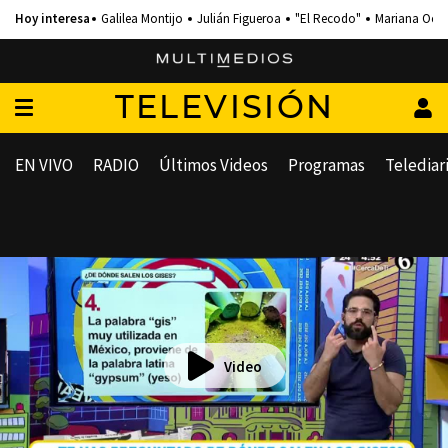
Galilea Montijo
Julián Figueroa
"El Recodo"
Mariana Och
TELEVISIÓN
EN VIVO
RADIO
Últimos Videos
Programas
Telediar
Video