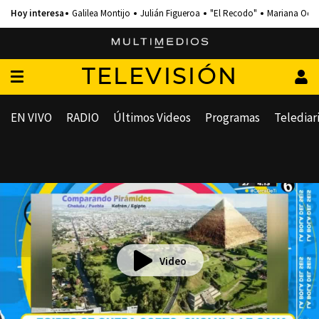
Galilea Montijo
Julián Figueroa
"El Recodo"
Mariana Och
TELEVISIÓN
EN VIVO
RADIO
Últimos Videos
Programas
Telediar
Video