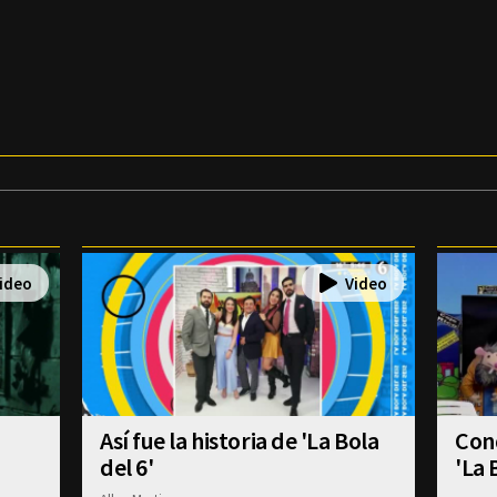
Así fue la historia de 'La Bola
Con
del 6'
'La 