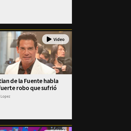
tian de la Fuente habla
fuerte robo que sufrió
 Lopez