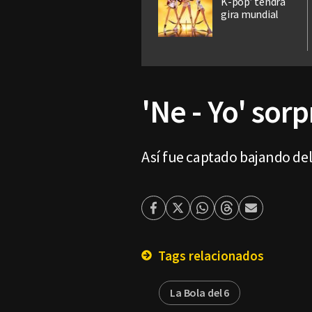
K-pop’ tendrá
gira mundial
'Ne - Yo' sor
Así fue captado bajando del
Facebook
Twitter
Whatsapp
Threads
Enviar
por
Email
Tags relacionados
La Bola del 6