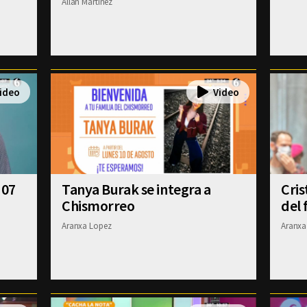
Allan Martinez
 07
Tanya Burak se integra a
Cris
Chismorreo
del 
Aranxa Lopez
Aranxa