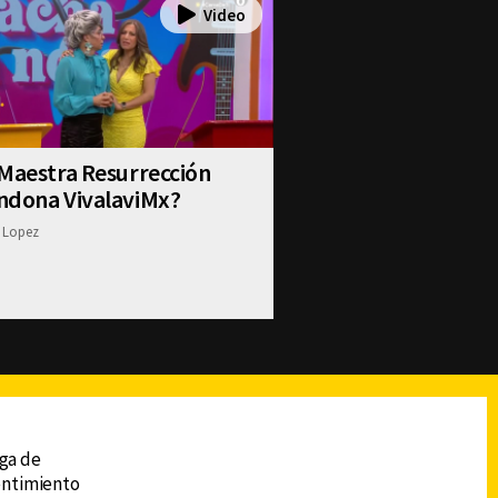
Maestra Resurrección
ndona VivalaviMx?
 Lopez
reads
Subir
ega de
sentimiento