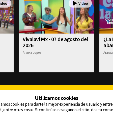
Vivalavi Mx - 07 de agosto del
¿La 
2026
aba
Aranxa Lopez
Aranxa
Facebook
Twitter
Youtube
Instagram
TikTok
Th
Utilizamos cookies
zamos cookies para darte la mejor experiencia de usuario y entr
, entre otras cosas. Si continúas navegando el sitio, das tu con
CONTACTO