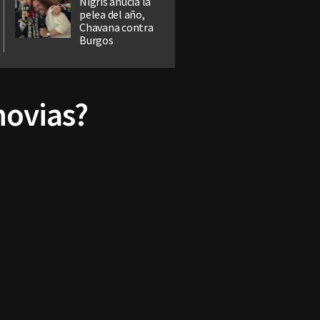
Nigris anucia la
pelea del año,
Chavana contra
Burgos
novias?