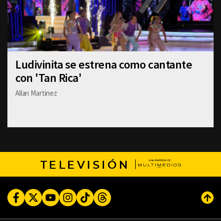
Ludivinita se estrena como cantante
con 'Tan Rica'
Allan Martinez
TELEVISIÓN
Facebook
Twitter
Youtube
Instagram
TikTok
Threads
Subi