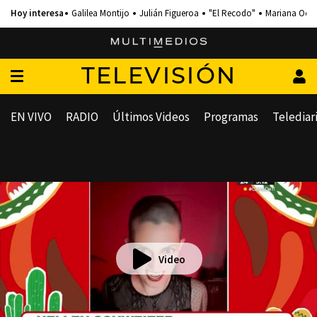
Galilea Montijo
Julián Figueroa
"El Recodo"
Mariana Och
TELEVISIÓN
EN VIVO
RADIO
Últimos Videos
Programas
Telediar
Video