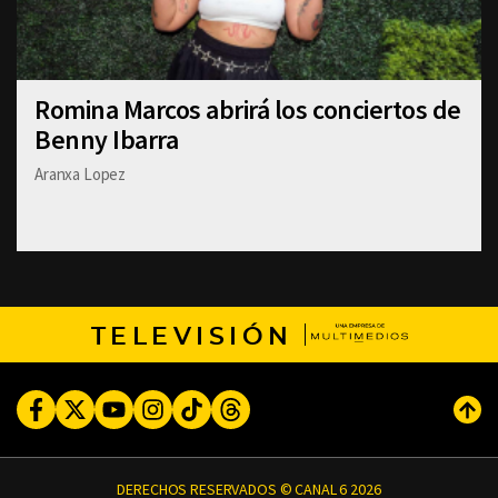
Romina Marcos abrirá los conciertos de
Benny Ibarra
Aranxa Lopez
TELEVISIÓN
Facebook
Twitter
Youtube
Instagram
TikTok
Threads
Subi
DERECHOS RESERVADOS © CANAL 6 2026