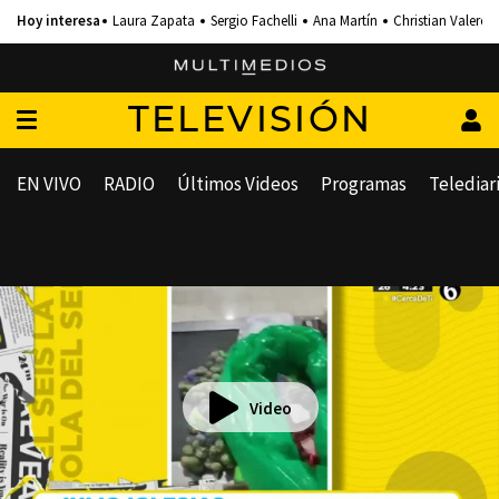
Laura Zapata
Sergio Fachelli
Ana Martín
Christian Valero
TELEVISIÓN
EN VIVO
RADIO
Últimos Videos
Programas
Telediar
Video