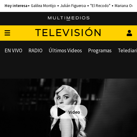
Galilea Montijo
Julián Figueroa
"El Recodo"
Mariana Och
TELEVISIÓN
EN VIVO
RADIO
Últimos Videos
Programas
Telediar
Video