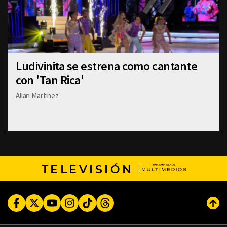
Ludivinita se estrena como cantante
con 'Tan Rica'
Allan Martinez
TELEVISIÓN
Facebook
Twitter
Youtube
Instagram
TikTok
Threads
Subi