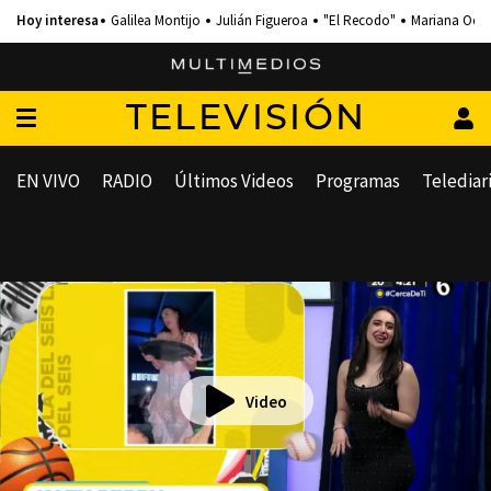
Galilea Montijo
Julián Figueroa
"El Recodo"
Mariana Och
TELEVISIÓN
EN VIVO
RADIO
Últimos Videos
Programas
Telediar
Video