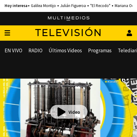
Galilea Montijo
Julián Figueroa
"El Recodo"
Mariana Och
TELEVISIÓN
EN VIVO
RADIO
Últimos Videos
Programas
Telediar
Video