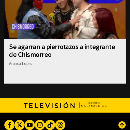
Se agarran a pierrotazos a integrante
de Chismorreo
Aranxa Lopez
TELEVISIÓN
Facebook
Twitter
Youtube
Instagram
TikTok
Threads
Subi