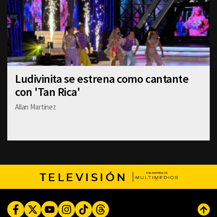
Ludivinita se estrena como cantante
con 'Tan Rica'
Allan Martinez
TELEVISIÓN
Facebook
Twitter
Youtube
Instagram
TikTok
Threads
Subi