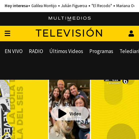
Galilea Montijo
Julián Figueroa
"El Recodo"
Mariana Och
TELEVISIÓN
EN VIVO
RADIO
Últimos Videos
Programas
Telediar
Video