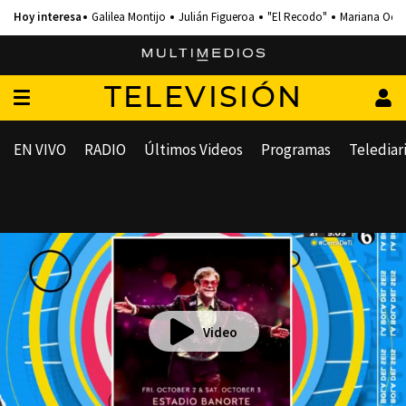
Galilea Montijo
Julián Figueroa
"El Recodo"
Mariana Och
TELEVISIÓN
EN VIVO
RADIO
Últimos Videos
Programas
Telediar
Video