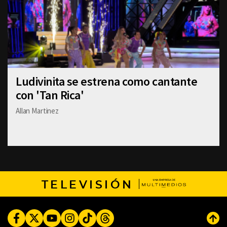
Ludivinita se estrena como cantante
con 'Tan Rica'
Allan Martinez
TELEVISIÓN
Facebook
Twitter
Youtube
Instagram
TikTok
Threads
Subi