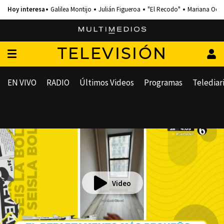
Galilea Montijo
Julián Figueroa
"El Recodo"
Mariana Och
TELEVISIÓN
EN VIVO
RADIO
Últimos Videos
Programas
Telediar
Video