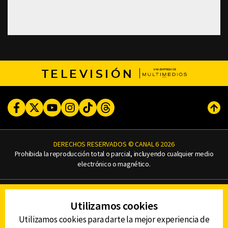
TELEVISIÓN
Facebook
Twitter
Youtube
Instagram
TikTok
Threads
Subi
DERECHOS RESERVADOS © CANAL 6 2026
Prohibida la reproducción total o parcial, incluyendo cualquier medio
electrónico o magnético.
CONTACTO
Utilizamos cookies
AVISO DE PRIVACIDAD
AVISO LEGAL
Utilizamos cookies para darte la mejor experiencia de
DEFENSORÍA DE LAS AUDIENCIAS