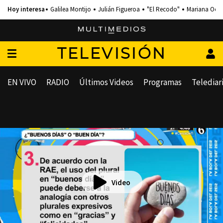
Galilea Montijo
Julián Figueroa
"El Recodo"
Mariana Och
TELEVISIÓN
EN VIVO
RADIO
Últimos Videos
Programas
Telediar
Video