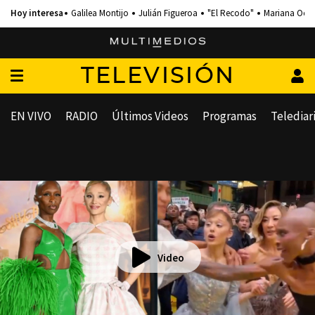
Galilea Montijo
Julián Figueroa
"El Recodo"
Mariana Och
TELEVISIÓN
EN VIVO
RADIO
Últimos Videos
Programas
Telediar
Video