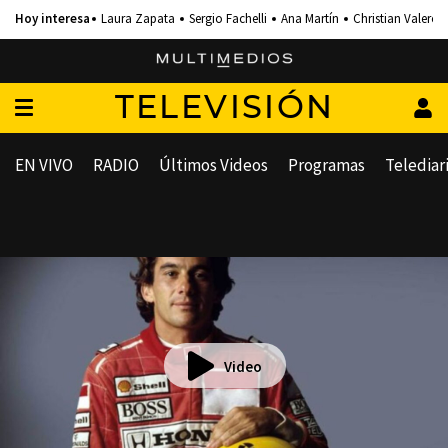
Laura Zapata
Sergio Fachelli
Ana Martín
Christian Valero
TELEVISIÓN
EN VIVO
RADIO
Últimos Videos
Programas
Telediar
Video