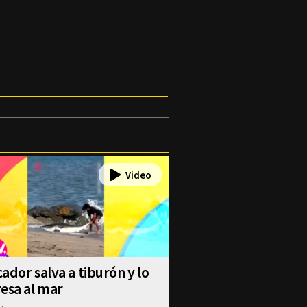
ador salva a tiburón y lo
esa al mar