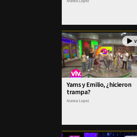
Aranxa Lopez
Yams y Emilio, ¿hicieron
trampa?
Aranxa Lopez