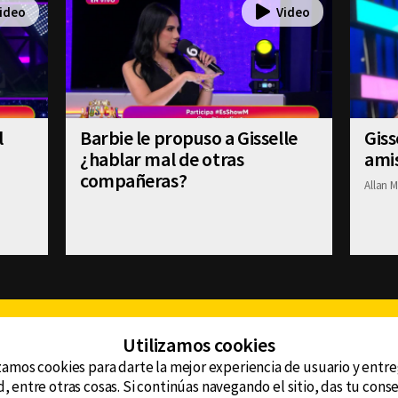
l
Barbie le propuso a Gisselle
Giss
¿hablar mal de otras
ami
compañeras?
Allan M
Facebook
Twitter
Youtube
Instagram
TikTok
Th
Utilizamos cookies
zamos cookies para darte la mejor experiencia de usuario y entr
, entre otras cosas. Si continúas navegando el sitio, das tu con
CONTACTO