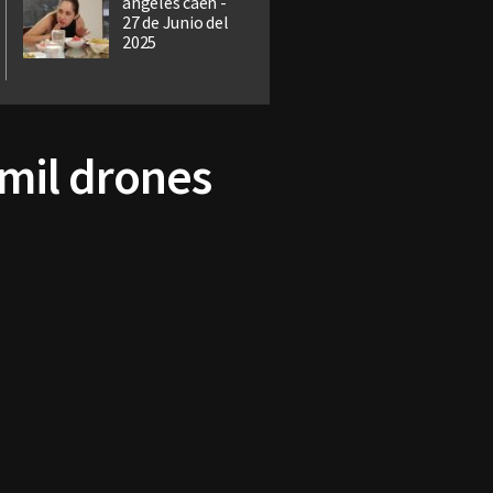
ángeles caen -
27 de Junio del
2025
 mil drones