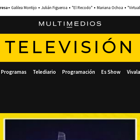
Galilea Montijo
Julián Figueroa
"El Recodo"
Mariana Ochoa
"Virtual
TELEVISIÓN
Programas
Telediario
Programación
Es Show
Vival