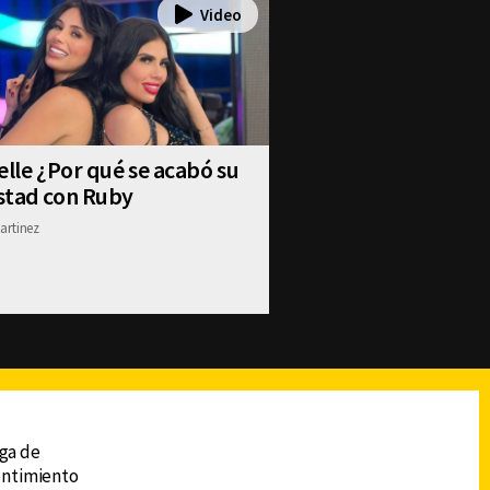
elle ¿Por qué se acabó su
stad con Ruby
artinez
reads
Subir
ega de
sentimiento