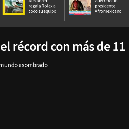
Alexander
Guerrero un
regala Rolex a
presidente
todo su equipo
Afromexicano
el récord con más de 11
l mundo asombrado