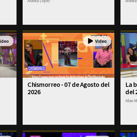
Aranxa Lopez
Aranxa
Chismorreo - 07 de Agosto del
La b
2026
del 
Allan M