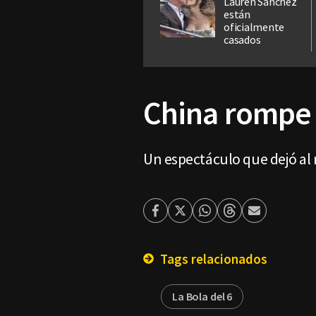
Lauren Sanchez
están
oficialmente
casados
China rompe 
Un espectáculo que dejó a
Facebook
Twitter
Whatsapp
Threads
Enviar
por
Email
Tags relacionados
La Bola del 6