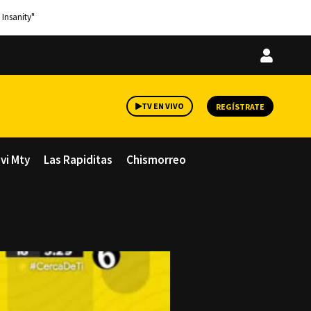
 Insanity"
Iniciar
sesión
TV EN VIVO
REGÍSTRATE
avi Mty
Las Rapiditas
Chismorreo