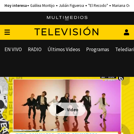
Galilea Montijo
Julián Figueroa
"El Recodo"
Mariana Och
TELEVISIÓN
EN VIVO
RADIO
Últimos Videos
Programas
Telediar
Video