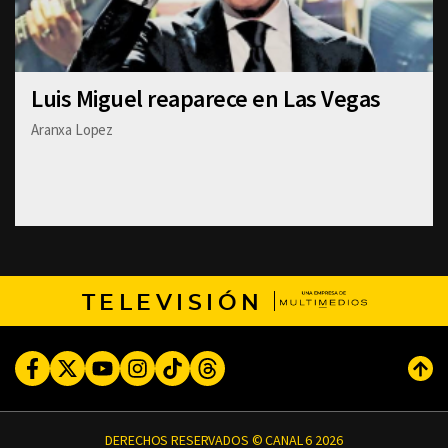
Luis Miguel reaparece en Las Vegas
Aranxa Lopez
TELEVISIÓN
Facebook
Twitter
Youtube
Instagram
TikTok
Threads
Subi
DERECHOS RESERVADOS © CANAL 6 2026