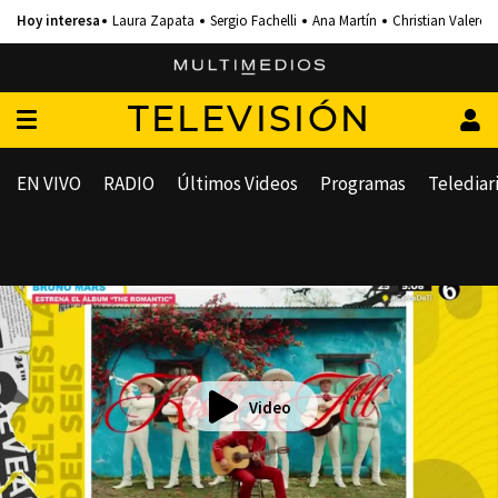
Laura Zapata
Sergio Fachelli
Ana Martín
Christian Valero
TELEVISIÓN
EN VIVO
RADIO
Últimos Videos
Programas
Telediar
Video