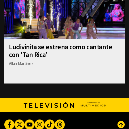
Ludivinita se estrena como cantante
con 'Tan Rica'
Allan Martinez
TELEVISIÓN
Facebook
Twitter
Youtube
Instagram
TikTok
Threads
Subi