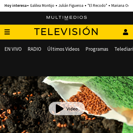
Galilea Montijo
Julián Figueroa
"El Recodo"
Mariana Och
TELEVISIÓN
EN VIVO
RADIO
Últimos Videos
Programas
Telediar
Video